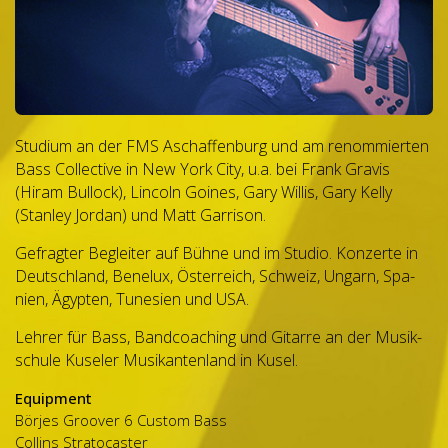
Stu­dium an der FMS Aschaf­fen­burg und am renom­mier­ten
Bass Coll­ec­tive in New York City, u.a. bei Frank Gra­vis
(Hiram Bul­lock), Lin­coln Goi­nes, Gary Wil­lis, Gary Kelly
(Stan­ley Jor­dan) und Matt Garrison.
Gefrag­ter Beglei­ter auf Bühne und im Stu­dio. Kon­zerte in
Deutsch­land, Bene­lux, Öster­reich, Schweiz, Ungarn, Spa­
nien, Ägyp­ten, Tune­sien und USA.
Leh­rer für Bass, Band­coa­ching und Gitarre an der Musik­
schule Kuse­ler Musi­kan­ten­land in Kusel.
Equip­ment
Bör­jes Groo­ver 6 Cus­tom Bass
Coll­ins Stra­to­cas­ter