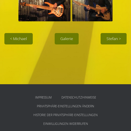
< Michael
Gale­rie
Ste­fan >
IMPRESSUM
DATENSCHUTZHINWEISE
PRIVATSPHÄRE-EINSTELLUNGEN ÄNDERN
HISTORIE DER PRIVATSPHÄRE-EINSTELLUNGEN
EINWILLIGUNGEN WIDERRUFEN