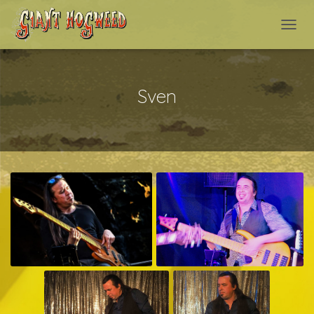
NAVI
Sven