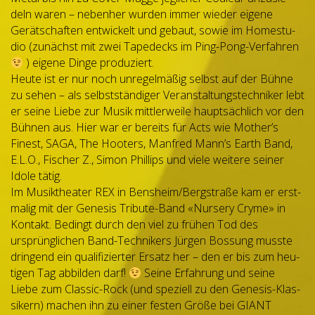
deln waren – neben­her wur­den immer wie­der eigene
Gerät­schaf­ten ent­wi­ckelt und gebaut, sowie im Home­stu­
dio (zunächst mit zwei Tape­decks im Ping-Pong-Ver­fah­ren
) eigene Dinge pro­du­ziert.
Heute ist er nur noch unre­gel­mä­ßig selbst auf der Bühne
zu sehen – als selbst­stän­di­ger Ver­an­stal­tungs­tech­ni­ker lebt
er seine Liebe zur Musik mitt­ler­weile haupt­säch­lich vor den
Büh­nen aus. Hier war er bereits für Acts wie Mother’s
Finest, SAGA, The Hoo­ters, Man­fred Mann’s Earth Band,
E.L.O., Fischer Z., Simon Phil­lips und viele wei­tere sei­ner
Idole tätig.
Im Musik­thea­ter REX in Bensheim/​Bergstraße kam er erst­
ma­lig mit der Gene­sis Tri­bute-Band «Nur­sery Cryme» in
Kon­takt. Bedingt durch den viel zu frü­hen Tod des
ursprüng­li­chen Band-Tech­ni­kers Jür­gen Bos­sung musste
drin­gend ein qua­li­fi­zier­ter Ersatz her – den er bis zum heu­
ti­gen Tag abbil­den darf!
Seine Erfah­rung und seine
Liebe zum Clas­sic-Rock (und spe­zi­ell zu den Gene­sis-Klas­
si­kern) machen ihn zu einer fes­ten Größe bei GIANT