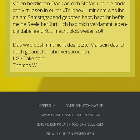
Vie­len herz­li­chen Dank an dich Ste­fan und die ande­
ren Vir­tuo­sen in eurer «Truppe», …mit dem was ihr
da am Sams­tag­abend gebo­ten habt, habt ihr hef­tig
meine Seele berührt, ..ich hab mich ver­dammt leben­
dig dabei gefühlt, …macht bloß wei­ter so!!
Das wird bestimmt nicht das letzte Mal sein das ich
euch gelauscht habe, versprochen.
LG / Take care
Tho­mas W.
IMPRESSUM
DATENSCHUTZHINWEISE
PRIVATSPHÄRE-EINSTELLUNGEN ÄNDERN
HISTORIE DER PRIVATSPHÄRE-EINSTELLUNGEN
EINWILLIGUNGEN WIDERRUFEN