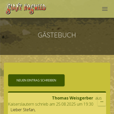
NAVI
GÄSTEBUCH
Tho­mas Weisgerber
aus
DIESE
...
Kaiserslautern
schrieb am
25.08.2025
um
19:30
MET
Lie­ber Stefan,
EIN-