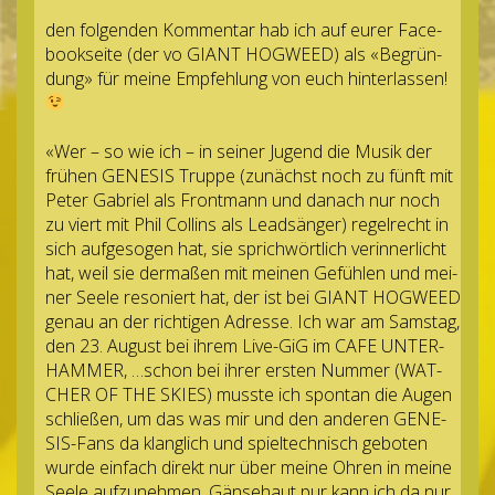
den fol­gen­den Kom­men­tar hab ich auf eurer Face­
book­seite (der vo GIANT HOG­WEED) als «Begrün­
dung» für meine Emp­feh­lung von euch hinterlassen!
«Wer – so wie ich – in sei­ner Jugend die Musik der
frü­hen GENE­SIS Truppe (zunächst noch zu fünft mit
Peter Gabriel als Front­mann und danach nur noch
zu viert mit Phil Coll­ins als Lead­sän­ger) regel­recht in
sich auf­ge­so­gen hat, sie sprich­wört­lich ver­in­ner­licht
hat, weil sie der­ma­ßen mit mei­nen Gefüh­len und mei­
ner Seele reso­niert hat, der ist bei GIANT HOG­WEED
genau an der rich­ti­gen Adresse. Ich war am Sams­tag,
den 23. August bei ihrem Live-GiG im CAFE UNTER­
HAM­MER, …schon bei ihrer ers­ten Num­mer (WAT­
CHER OF THE SKIES) musste ich spon­tan die Augen
schlie­ßen, um das was mir und den ande­ren GENE­
SIS-Fans da klang­lich und spiel­tech­nisch gebo­ten
wurde ein­fach direkt nur über meine Ohren in meine
Seele auf­zu­neh­men. Gän­se­haut pur kann ich da nur