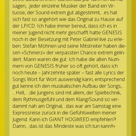
sagen, ..jeder ein­zelne Musi­ker der Band ein Vir­
tuose, der Sound extrem gut abge­stimmt, ..es hat
sich fast so ange­hört wie das Ori­gi­nal zu Hause auf
der LP/CD. Ich habe immer bereut, dass ich es in
mei­ner Jugend nicht mehr geschafft hatte GENE­SIS
noch in der Beset­zung mit Peter Gabriel live zu erle­
ben. Ste­fan Möh­nen und seine Mit­strei­ter haben die­
sen «Schmerz» der ver­pass­ten Chance extrem gelin­
dert. Mann waren die gut. Ich habe die alten Num­
mern von GENE­SIS frü­her so oft gehört, dass ich
noch heute – Jahr­zehnte spä­ter – fast alle Lyrics der
Songs Wort für Wort aus­wen­dig kann, ent­spre­chend
gut kenne ich den musi­ka­li­schen Auf­bau der Songs, .
…Hell, …die Jun­gens sind mit allem, der Spiel­tech­nik,
dem Ryth­mus­ge­fühl und dem Klang/​Sound so ver­
dammt nah am Ori­gi­nal, ..das war am Sams­tag eine
Express­reise zurück in die Gefühls­wel­ten mei­ner
Jugend. Kann ich GIANT HOG­WEED emp­feh­len?!
Damn, ..das ist das Min­deste was ich tun kann!!»