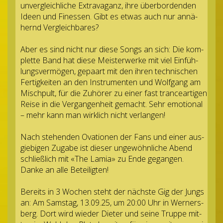
unver­gleich­li­che Extra­va­ganz, ihre über­bor­den­den
Ideen und Fines­sen. Gibt es etwas auch nur annä­
hernd Vergleichbares?
Aber es sind nicht nur diese Songs an sich: Die kom­
plette Band hat diese Meis­ter­werke mit viel Ein­füh­
lungs­ver­mö­gen, gepaart mit den ihren tech­ni­schen
Fer­tig­kei­ten an den Instru­men­ten und Wolf­gang am
Misch­pult, für die Zuhö­rer zu einer fast trance­ar­ti­gen
Reise in die Ver­gan­gen­heit gemacht. Sehr emo­tio­nal
– mehr kann man wirk­lich nicht verlangen!
Nach ste­hen­den Ova­tio­nen der Fans und einer aus­
gie­bi­gen Zugabe ist die­ser unge­wöhn­li­che Abend
schließ­lich mit «The Lamia» zu Ende gegan­gen.
Danke an alle Beteiligten!
Bereits in 3 Wochen steht der nächste Gig der Jungs
an: Am Sams­tag, 13.09.25, um 20:00 Uhr in Wer­ners­
berg. Dort wird wie­der Die­ter und seine Truppe mit­