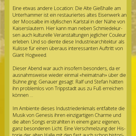
Eine etwas andere Loca­tion: Die Alte Gieß­halle am
Unter­ham­mer ist ein restau­rier­tes altes Eisen­werk an
der Moosalbe im idyl­li­schen Karl­s­tal in der Nähe von
Kai­sers­lau­tern. Hier kann man neben Schmie­de­kur­
sen auch kul­tu­relle Ver­an­stal­tun­gen jeg­li­cher Cou­leur
erle­ben. Und so diente diese Indus­trie­ar­chi­tek­tur als
Kulisse für einen über­aus inter­es­san­ten Auf­tritt von
Giant Hogweed.
Die­ser Abend war auch inso­fern beson­ders, da er
aus­nahms­weise wie­der ein­mal «hei­mat­nah» über die
Bühne ging. Genauer gesagt: Ralf und Ste­fan hät­ten
ihn pro­blem­los von Tripp­stadt aus zu Fuß errei­chen
können …
Im Ambi­ente die­ses Indus­trie­denk­mals ent­fal­tete die
Musik von Gene­sis ihren ein­zig­ar­ti­gen Charme und
die alten Songs erstrahl­ten in einem ganz eige­nen,
ganz beson­de­ren Licht. Eine Ver­schmel­zung der His­
to­rie der alten Halle mit den fast auch schon his­to­ri­