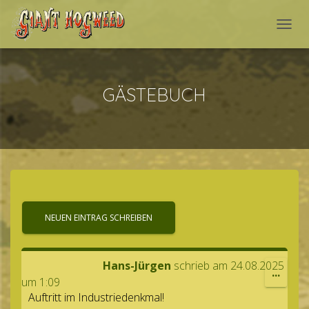
NAVI
GÄSTEBUCH
Hans-Jür­gen
schrieb am
24.08.2025
DIESE
...
um
1:09
MET
Auf­tritt im Industriedenkmal!
EIN-