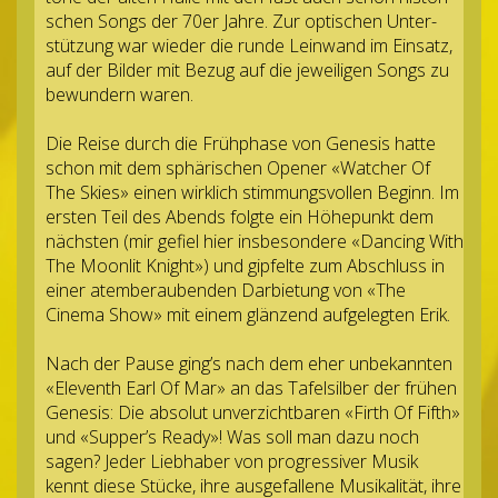
schen Songs der 70er Jahre. Zur opti­schen Unter­
stüt­zung war wie­der die runde Lein­wand im Ein­satz,
auf der Bil­der mit Bezug auf die jewei­li­gen Songs zu
bewun­dern waren.
Die Reise durch die Früh­phase von Gene­sis hatte
schon mit dem sphä­ri­schen Ope­ner «Wat­cher Of
The Skies» einen wirk­lich stim­mungs­vol­len Beginn. Im
ers­ten Teil des Abends folgte ein Höhe­punkt dem
nächs­ten (mir gefiel hier ins­be­son­dere «Dancing With
The Moon­lit Knight») und gip­felte zum Abschluss in
einer atem­be­rau­ben­den Dar­bie­tung von «The
Cinema Show» mit einem glän­zend auf­ge­leg­ten Erik.
Nach der Pause ging’s nach dem eher unbe­kann­ten
«Ele­venth Earl Of Mar» an das Tafel­sil­ber der frü­hen
Gene­sis: Die abso­lut unver­zicht­ba­ren «Firth Of Fifth»
und «Supper’s Ready»! Was soll man dazu noch
sagen? Jeder Lieb­ha­ber von pro­gres­si­ver Musik
kennt diese Stü­cke, ihre aus­ge­fal­lene Musi­ka­li­tät, ihre