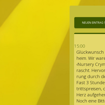
15:00
Glück­wunsch z
heim. Wir war
‹Nur­sery Cry
rascht. Her­vor
rung durch die
Fast 3 Stun­de
tritts­prei­se
Herz aufgehe
Noch eine Bitt