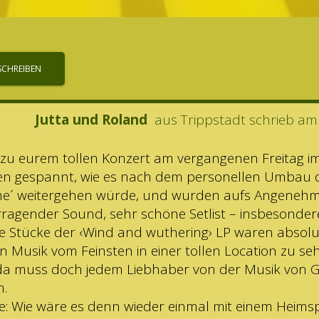
Jutta und Roland
aus
Trippstadt
schrieb am
u eurem tol­len Kon­zert am ver­gan­ge­nen Frei­tag i
en gespannt, wie es nach dem per­so­nel­len Umbau
me´ wei­ter­ge­hen würde, und wur­den aufs Ange­neh
­ra­gen­der Sound, sehr schöne Set­list – ins­be­son­der
 Stü­cke der ‹Wind and wut­he­ring› LP waren abso­lu
n Musik vom Feins­ten in einer tol­len Loca­tion zu seh
n, da muss doch jedem Lieb­ha­ber von der Musik von G
n.
e: Wie wäre es denn wie­der ein­mal mit einem Heim­s