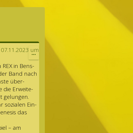
07.11.2023
um
DIESE
...
METABOX
m REX in Bens­
EIN-/AUSBLENDEN.
 der Band nach
mste über­
e die Erwei­te­
t gelun­gen.
r sozia­len Ein­
ene­sis das
piel – am