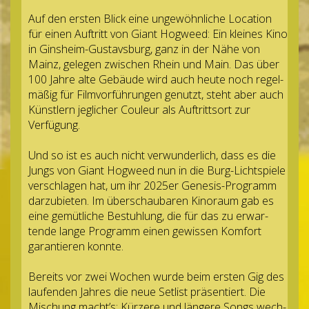
Auf den ers­ten Blick eine unge­wöhn­li­che Loca­tion
für einen Auf­tritt von Giant Hog­weed: Ein klei­nes Kino
in Gins­heim-Gus­tavs­burg, ganz in der Nähe von
Mainz, gele­gen zwi­schen Rhein und Main. Das über
100 Jahre alte Gebäude wird auch heute noch regel­
mä­ßig für Film­vor­füh­run­gen genutzt, steht aber auch
Künst­lern jeg­li­cher Cou­leur als Auf­tritts­ort zur
Verfügung.
Und so ist es auch nicht ver­wun­der­lich, dass es die
Jungs von Giant Hog­weed nun in die Burg-Licht­spiele
ver­schla­gen hat, um ihr 2025er Gene­sis-Pro­gramm
dar­zu­bie­ten. Im über­schau­ba­ren Kino­raum gab es
eine gemüt­li­che Bestuh­lung, die für das zu erwar­
tende lange Pro­gramm einen gewis­sen Kom­fort
garan­tie­ren konnte.
Bereits vor zwei Wochen wurde beim ers­ten Gig des
lau­fen­den Jah­res die neue Set­list prä­sen­tiert. Die
Mischung macht’s: Kür­zere und län­gere Songs wech­