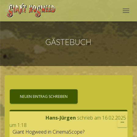
NAVI
GÄSTEBUCH
Hans-Jür­gen
schrieb am
16.02.2025
DIESE
...
um
1:18
MET
Giant Hog­weed in CinemaScope?
EIN-