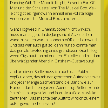
Dancing With The Moon­lit Knight, Ele­venth Earl Of
Mar und der Schluss­teil von The Musi­cal Box. Viel­
leicht gibt es irgend­wann ein­mal eine voll­stän­dige
Ver­sion von The Musi­cal Box zu hören …
Giant Hog­weed in Cine­ma­Scope? Nicht wirk­lich,
muss man sagen, da die Jungs nicht AUF der Lein­
wand zu sehen waren, son­dern VOR der Lein­wand.
Und das war auch gut so, denn nur so konnte man
das geniale Liv­e­fee­ling eines gran­dio­sen Giant Hog­
weed Gigs haut­nah mit­er­le­ben. Ein tol­ler und rundum
über­wäl­ti­gen­der Abend in Ginsheim-Gustavsburg!
Und an die­ser Stelle muss ich auch das Publi­kum
expli­zit loben, das mit der gebo­te­nen Auf­merk­sam­keit
und jeder Menge Sach­ver­stand die Band wie auf
Hän­den durch den gan­zen Abend trug. Sel­ten konnte
ich mich so unge­stört und inten­siv auf die Musik kon­
zen­trie­ren! Das machte den Auf­tritt wirk­lich zu einem
außer­ge­wöhn­li­chen Event!