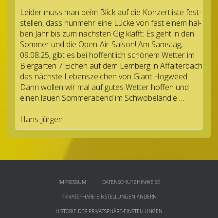
Lei­der muss man beim Blick auf die Kon­zert­liste fest­
stel­len, dass nun­mehr eine Lücke von fast einem hal­
ben Jahr bis zum nächs­ten Gig klafft: Es geht in den
Som­mer und die Open-Air-Sai­son! Am Sams­tag,
09.08.25, gibt es bei hof­fent­lich schö­nem Wet­ter im
Bier­gar­ten 7 Eichen auf dem Lem­berg in Affal­ter­bach
das nächste Lebens­zei­chen von Giant Hog­weed.
Dann wol­len wir mal auf gutes Wet­ter hof­fen und
einen lauen Som­mer­abend im Schwobeländle …
Hans-Jürgen
IMPRESSUM
DATENSCHUTZHINWEISE
PRIVATSPHÄRE-EINSTELLUNGEN ÄNDERN
HISTORIE DER PRIVATSPHÄRE-EINSTELLUNGEN