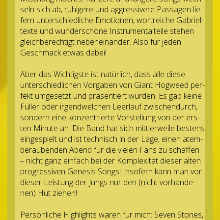
seln sich ab, ruhi­gere und aggres­si­vere Pas­sa­gen lie­
fern unter­schied­li­che Emo­tio­nen, wort­rei­che Gabriel­
texte und wun­der­schöne Instru­men­tal­teile ste­hen
gleich­be­rech­tigt neben­ein­an­der. Also für jeden
Geschmack etwas dabei!
Aber das Wich­tigste ist natür­lich, dass alle diese
unter­schied­li­chen Vor­ga­ben von Giant Hog­weed per­
fekt umge­setzt und prä­sen­tiert wur­den. Es gab keine
Fül­ler oder irgend­wel­chen Leer­lauf zwi­schen­durch,
son­dern eine kon­zen­trierte Vor­stel­lung von der ers­
ten Minute an. Die Band hat sich mitt­ler­weile bes­tens
ein­ge­spielt und ist tech­nisch in der Lage, einen atem­
be­rau­ben­den Abend für die vie­len Fans zu schaf­fen
– nicht ganz ein­fach bei der Kom­ple­xi­tät die­ser alten
pro­gres­si­ven Gene­sis Songs! Inso­fern kann man vor
die­ser Leis­tung der Jungs nur den (nicht vor­han­de­
nen) Hut ziehen!
Per­sön­li­che High­lights waren für mich: Seven Stones,