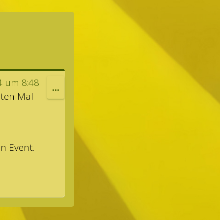
4
um
8:48
DIESE
...
­ten Mal
METABOX
EIN-/AUSBLENDEN.
en Event.