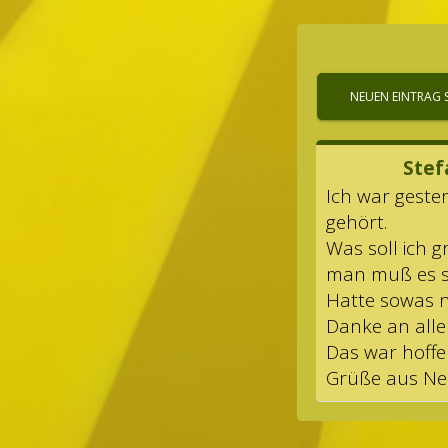
Ste­
Ich war ges­t
gehört.
Was soll ich 
man muß es se
Hatte sowas ni
Danke an alle 
Das war hof­fe
Grüße aus N