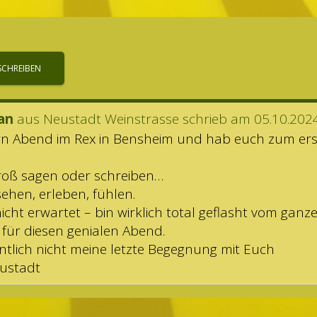
fan
aus
Neu­stadt Weinstrasse
schrieb am
05.10.202
ern Abend im Rex in Bens­heim und hab euch zum ers
groß sagen oder schreiben…
hen, erle­ben, fühlen.
cht erwar­tet – bin wirk­lich total geflasht vom gan­z
für die­sen genia­len Abend.
nt­lich nicht meine letzte Begeg­nung mit Euch
eustadt