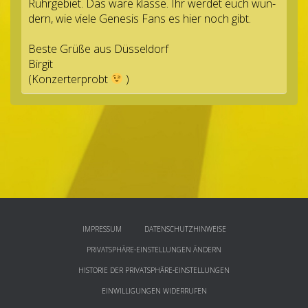
Ruhr­ge­biet. Das wäre klasse. Ihr wer­det euch wun­
dern, wie viele Gene­sis Fans es hier noch gibt.
Beste Grüße aus Düsseldorf
Birgit
(Kon­zer­t­erprobt
)
IMPRESSUM
DATENSCHUTZHINWEISE
PRIVATSPHÄRE-EINSTELLUNGEN ÄNDERN
HISTORIE DER PRIVATSPHÄRE-EINSTELLUNGEN
EINWILLIGUNGEN WIDERRUFEN