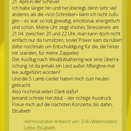
21. April in der Scheuer.
Ich habe län­ger hin und her­über­legt, denn sehr viel
ande­res als die «Vor-Schrei­ber» kann ich nicht zufü­
gen – es war so toll, gewal­tig, emo­tio­nal, ener­ge­tisch
und schön. Meine Uhr zeigt «hohes Stress­le­vel» am
21.04. zwi­schen 20 und 22 Uhr, man kann doch nicht
ein­fach nur da rum­sit­zen, soviel Power kam da rüber!
(bitte noch­mals um Ent­schul­di­gung für die, die hin­ter
mir stan­den, für meine Zappelei)
Der Aus­flug nach Wind&Wuthering war eine Über­ra­
schung, ist da jemals ein Lied außer After­glow mal
live auf­ge­führt worden?
Und die 5 Lamb-Lie­der haben mich zum heu­len
gebracht.
Also noch­mal vie­len Dank dafür!
Jemand schrieb Herz­blut – der rich­tige Ausdruck.
Freue mich auf die nächs­ten Kon­zerte, bis dahin,
Elisabeth
Admi­nis­tra­tor-Ant­wort von: Erik (Web­mas­ter)
Liebe Elisabeth