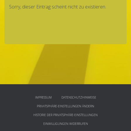
Sorry, die­ser Ein­trag scheint nicht zu existieren.
IMPRESSUM
DATENSCHUTZHINWEISE
PRIVATSPHÄRE-EINSTELLUNGEN ÄNDERN
HISTORIE DER PRIVATSPHÄRE-EINSTELLUNGEN
EINWILLIGUNGEN WIDERRUFEN